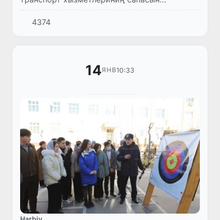
жақсылаў мақсетинде заманагөй
4374
ҳәрекетлениў қурамларын (жаңа
автобусларды) алып келиў жумыслары
даўам етпекте.
14
10:33
ЯНВ
Harbiy