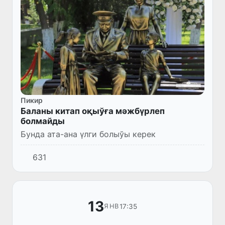
Пикир
Баланы китап оқыўға мәжбүрлеп
болмайды
Бунда ата-ана үлги болыўы керек
631
13
17:35
ЯНВ