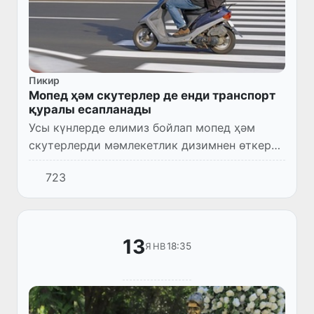
Пикир
Мопед ҳәм скутерлер де енди транспорт
қуралы есапланады
Усы күнлерде елимиз бойлап мопед ҳәм
скутерлерди мәмлекетлик дизимнен өткериў
ҳәм оларға айрықша ажыратыўшы
723
мәмлекетлик номер белгилерин бериў
жумыслары орынланбақта.
13
18:35
ЯНВ