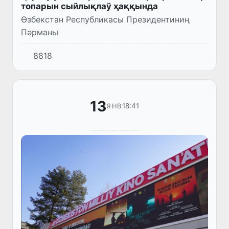
топарын сыйлықлаў ҳаққында
Өзбекстан Республикасы Президентиниң
Пәрманы
8818
13
18:41
ЯНВ