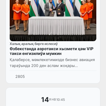
Халық аралық бирге ислесиў
Өзбекстанда аэротакси хызмети ҳәм VIP
такси енгизилиўи мүмкин
Қалаберсе, мәмлекетимизде бизнес авиация
тараўында 200 ден аслам жоқары
маманлықтағы жумыс орынларының
2805
жаратылыўына ерисиледи.
14
10:45
ЯНВ