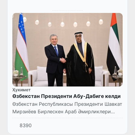
Ҳүкимет
Өзбекстан Президенти Абу-Дабиге келди
Өзбекстан Республикасы Президенти Шавкат
Мирзиёев Бирлескен Араб Әмирликлери
Президенти Шайх Муҳаммад Ол Наҳаённың
8390
мирәт етиўине бола 13-январь күни рәсмий
сапар менен усы мәмлекет...