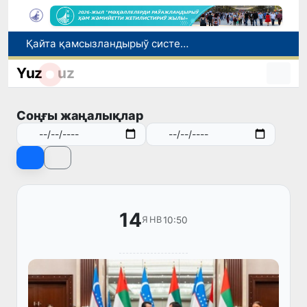
Қайта қамсызландырыў системасы тез раўажланып атырған Өзбекстан экономикасы ушын не береди?
Ташкент аўыр атлетика бойынша Азия чемпионатына таярланбақта
Yuz
uz
Өзбекстанда Турақлы раўажланыў мақсетлери айлығы басланды
Июль айында Миграция агентлигиниң Москва қаласындағы ўәкилханасы 1 мың 800 ден аслам Өзбекстан пуқараларына жәрдем көрсетти
Соңғы жаңалықлар
Елимиз дөретиўшилери өз кәсиби ҳәм мийнети менен мақтанады
14
10:50
ЯНВ