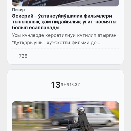
Пикир
Әскерий – ўатансүйиўшилик фильмлери
тынышлық ҳәм пидайылық үгит-нәсияты
болып есапланады
Усы күнлерде көрсетилиўи күтилип атырған
"Қутқарыўшы" ҳүжжетли фильми де
жасларды ўатанға садықлық руўхында
728
тәрбиялаўға хызмет етеди.
13
18:37
ЯНВ