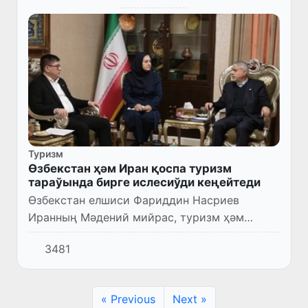
Туризм
Өзбекстан ҳәм Иран қоспа туризм
тараўында бирге ислесиўди кеңейтеди
Өзбекстан елшиси Фариддин Насриев
Иранның Мәдений мийрас, туризм ҳәм
өнерментшилик министри Сейед Ризо
3481
Солеҳи Амири менен ушырасыў өткерди.
« Previous
Next »