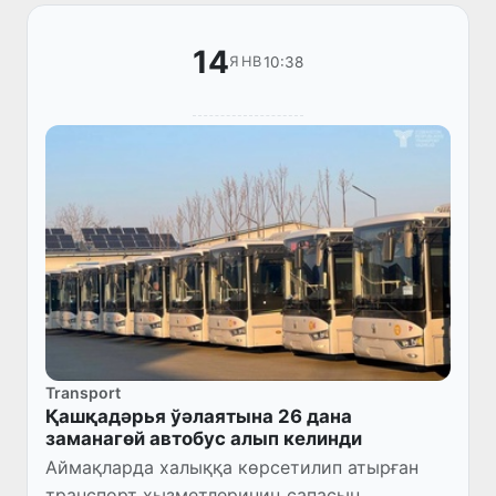
14
10:38
ЯНВ
Transport
Қашқадәрья ўәлаятына 26 дана
заманагөй автобус алып келинди
Аймақларда халыққа көрсетилип атырған
транспорт хызметлериниң сапасын