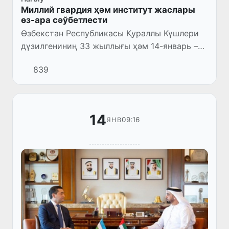
Миллий гвардия ҳәм институт жаслары
өз-ара сәўбетлести
Өзбекстан Республикасы Қураллы Күшлери
дүзилгениниң 33 жыллығы ҳәм 14-январь –
Ўатан қорғаўшылары күни мүнәсибети менен
839
Өзбекстан Республикасы Миллий гвардиясы
Қарақалпақстан Респу...
14
09:16
ЯНВ