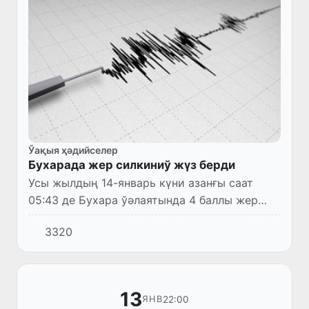
Ўақыя ҳәдийселер
Бухарада жер силкиниў жүз берди
Усы жылдың 14-январь күни азанғы саат
05:43 де Бухара ўәлаятында 4 баллы жер
силкиниў жүз берди.
3320
13
22:00
ЯНВ