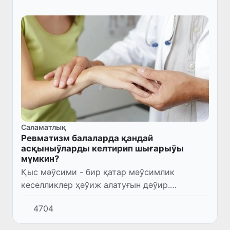
Саламатлық
Ревматизм балаларда қандай
асқыныўларды келтирип шығарыўы
мүмкин?
Қыс мәўсими - бир қатар мәўсимлик
кеселликлер ҳәўиж алатуғын дәўир.
Ревматизм - олардан бири. Бул кеселликке
4704
көбирек мектеп жасындағы балаларда
ушырайды ҳәм ол ул-қызларда үлкенлер...