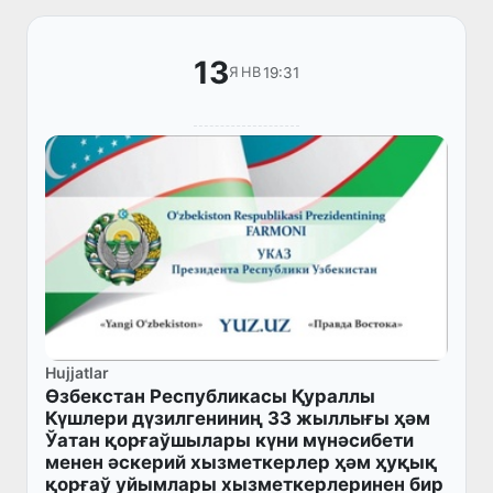
13
19:31
ЯНВ
Hujjatlar
Өзбекстан Республикасы Қураллы
Күшлери дүзилгениниң 33 жыллығы ҳәм
Ўатан қорғаўшылары күни мүнәсибети
менен әскерий хызметкерлер ҳәм ҳуқық
қорғаў уйымлары хызметкерлеринен бир