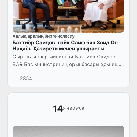
Халық аралық бирге ислесиў
Бахтиёр Саидов шайх Сайф бин Зоид Ол
Наҳаён Ҳәзирети менен ушырасты
Сыртқы ислер министри Бахтиёр Саидов
БАӘ Бас министриниң орынбасары ҳәм ишки
ислер министри Шайх Сайф бин Зоид Ол
2854
Наҳаён Ҳәзирети менен ушырасты.
14
09:08
ЯНВ