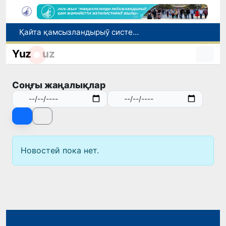
Қайта қамсызландырыў системасы тез раўажланып атырған Өзбекстан экономикасы ушын не береди?
Ташкент аўыр атлетика бойынша Азия чемпионатына таярланбақта
Yuz
uz
Өзбекстанда Турақлы раўажланыў мақсетлери айлығы басланды
Июль айында Миграция агентлигиниң Москва қаласындағы ўәкилханасы 1 мың 800 ден аслам Өзбекстан пуқараларына жәрдем көрсетти
Соңғы жаңалықлар
Елимиз дөретиўшилери өз кәсиби ҳәм мийнети менен мақтанады
Новостей пока нет.