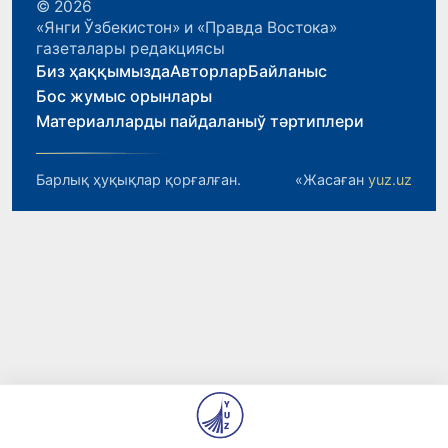
© 2026
«Янги Ўзбекистон» и «Правда Востока»
газеталары редакциясы
Биз ҳаққымызда
Авторлар
Байланыс
Бос жумыс орынлары
Материалларды пайдаланыў тәртиплери
Барлық ҳуқықлар қорғалған.
«Жасаған
yuz.uz