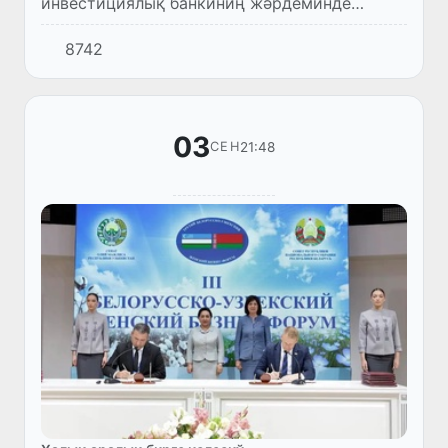
инвестициялық банкиниң жәрдеминде
Өзбекстан Инвестициялар, санаат ҳәм саўда
8742
министрлиги тәрепинен EuroUz
ассоциациясы менен биргеликте Брюсселде
"Европ...
03
21:48
СЕН