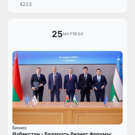
4223
Инвестициялар, санаат ҳәм саўда
министрлиги шөлкемлестириўшилик...
25
16:04
МАР
Бизнес
Өзбекстан - Беларусь бизнес форумы: