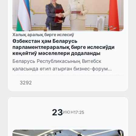
Халық аралық бирге ислесиў
Өзбекстан ҳәм Беларусь
парламентлераралық бирге ислесиўди
кеңейтиў мәселелери додаланды
Беларусь Республикасының Витебск
қаласында өтип атырған бизнес-форум
шеңберинде Өзбекстан Республикасы Олий
3292
Мажлиси Сенатының Баслығы Танзила
Нарбаева басшылығындағы делегация Бела...
23
17:25
ИЮН