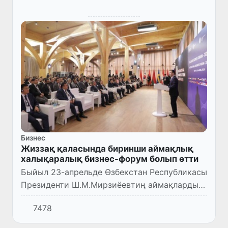
Бизнес
Жиззақ қаласында биринши аймақлық
халықаралық бизнес-форум болып өтти
Быйыл 23-апрельде Өзбекстан Республикасы
Президенти Ш.М.Мирзиёевтиң аймақлардың
инвестициялық имканиятларын кеңнен үгит-
7478
нәсиятлаў басламасы шеңберинде Жиззақ
қаласында аймақлық хал...