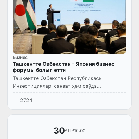
Бизнес
Ташкентте Өзбекстан - Япония бизнес
форумы болып өтти
Ташкентте Өзбекстан Республикасы
Инвестициялар, санаат ҳәм саўда
министрлигиниң шөлкемлестириўинде еки
2724
мәмлекет арасында инвестициялық, санаат
ҳәм технологиялық бирге ислесиўди раў...
30
10:00
АПР