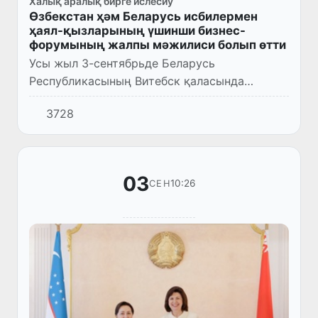
Халық аралық бирге ислесиў
Өзбекстан ҳәм Беларусь исбилермен
ҳаял-қызларының үшинши бизнес-
форумының жалпы мәжилиси болып өтти
Усы жыл 3-сентябрьде Беларусь
Республикасының Витебск қаласында
"Өзбекстан - Беларусь: бирге ислесиў
3728
турақлы раўажланыў факторы сыпатында"
атамасында Өзбекстан ҳәм Беларусь
исбилер...
03
10:26
СЕН