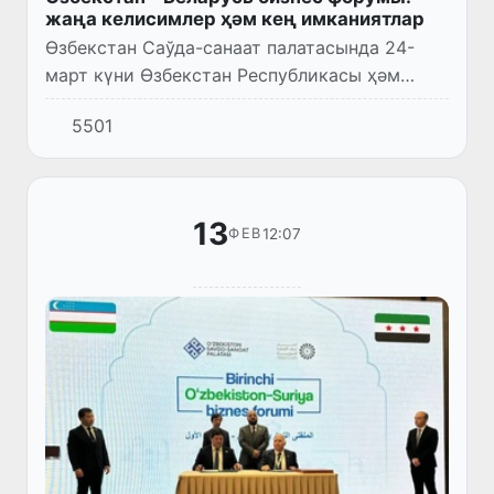
жаңа келисимлер ҳәм кең имканиятлар
Өзбекстан Саўда-санаат палатасында 24-
март күни Өзбекстан Республикасы ҳәм
Беларусь Республикасының Гомель ўәлаяты
5501
исбилермен топарларының қатнасыўында
бизнес-форум болып өтти.
13
12:07
ФЕВ