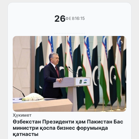
26
16:15
ФЕВ
Ҳүкимет
Өзбекстан Президенти ҳәм Пакистан Бас
министри қоспа бизнес форумында
қатнасты