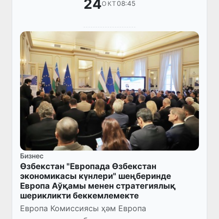
24
08:45
ОКТ
Бизнес
Өзбекстан "Европада Өзбекстан
экономикасы күнлери" шеңберинде
Европа Аўқамы менен стратегиялық
шерикликти беккемлемекте
Европа Комиссиясы ҳәм Европа