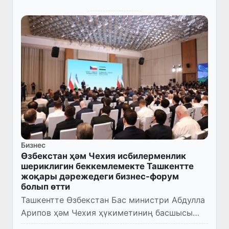
Бизнес
Өзбекстан ҳәм Чехия исбилерменлик
шериклигин беккемлемекте Ташкентте
жоқары дәрежедеги бизнес-форум
болып өтти
Ташкентте Өзбекстан Бас министри Абдулла
Арипов ҳәм Чехия ҳүкиметиниң басшысы
Андрей Бабиштиң қатнасыўында Өзбекстан