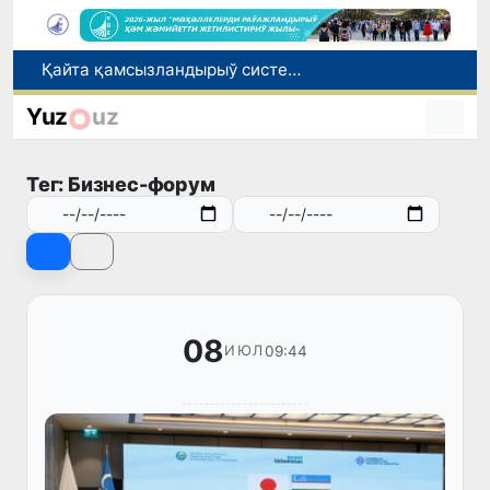
Ташкент аўыр атлетика бойынша Азия чемпионатына таярланбақта
Өзбекстанда Турақлы раўажланыў мақсетлери айлығы басланды
Yuz
uz
Июль айында Миграция агентлигиниң Москва қаласындағы ўәкилханасы 1 мың 800 ден аслам Өзбекстан пуқараларына жәрдем көрсетти
Елимиз дөретиўшилери өз кәсиби ҳәм мийнети менен мақтанады
Тег: Бизнес-форум
Қайта қамсызландырыў системасы тез раўажланып атырған Өзбекстан экономикасы ушын не береди?
08
09:44
ИЮЛ