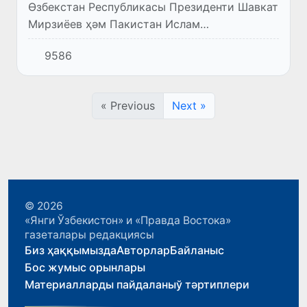
Өзбекстан Республикасы Президенти Шавкат
Мирзиёев ҳәм Пакистан Ислам
Республикасының Бас министри Шаҳбоз
9586
Шариф Өзбекстан-Пакистан бизнес
форумында қатнасты.
« Previous
Next »
© 2026
«Янги Ўзбекистон» и «Правда Востока»
газеталары редакциясы
Биз ҳаққымызда
Авторлар
Байланыс
Бос жумыс орынлары
Материалларды пайдаланыў тәртиплери