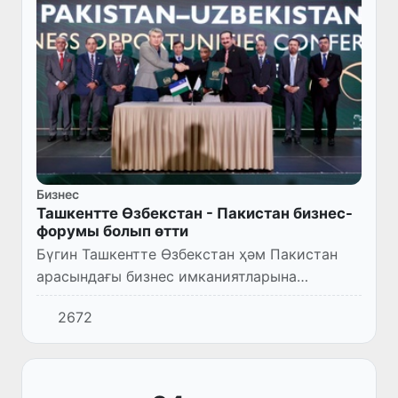
Бизнес
Ташкентте Өзбекстан - Пакистан бизнес-
форумы болып өтти
Бүгин Ташкентте Өзбекстан ҳәм Пакистан
арасындағы бизнес имканиятларына
бағышланған бизнес-форум ҳәм конференция
2672
болып өтти. Илаж Өзбекстан Саўда-санаат
палатасы ҳәм Равалпинди Саў...