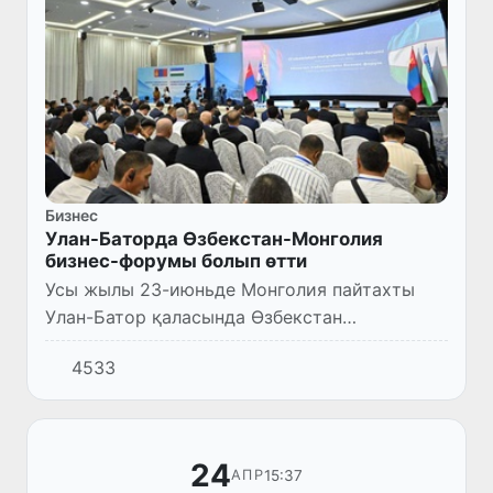
Бизнес
Улан-Баторда Өзбекстан-Монголия
бизнес-форумы болып өтти
Усы жылы 23-июньде Монголия пайтахты
Улан-Батор қаласында Өзбекстан
Республикасы Президенти Шавкат
4533
Мирзиёевтиң мәмлекетлик сапары алдынан
Өзбекстан-Монголия бизнес-форумы болып
өтт...
24
15:37
АПР