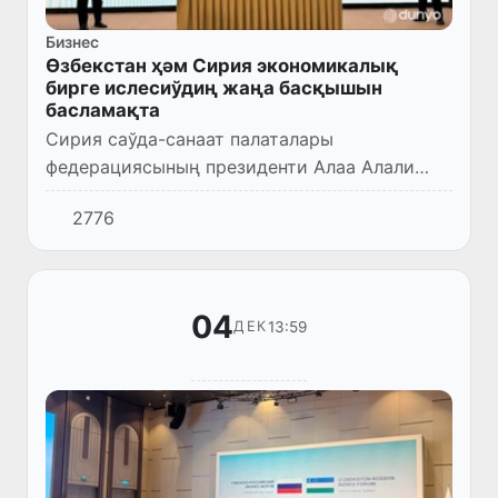
Бизнес
Өзбекстан ҳәм Сирия экономикалық
бирге ислесиўдиң жаңа басқышын
басламақта
Сирия саўда-санаат палаталары
федерациясының президенти Алаа Алали
басшылығындағы делегация рәсмий сапар
2776
менен Өзбекстанға келди.
04
13:59
ДЕК