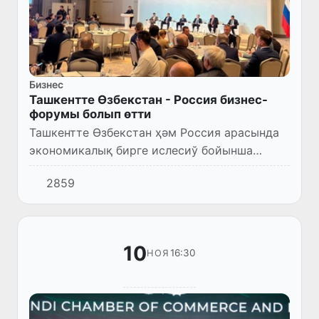
Бизнес
Ташкентте Өзбекстан - Россия бизнес-
форумы болып өтти
Ташкентте Өзбекстан ҳәм Россия арасында
экономикалық бирге ислесиў бойынша
ҳүкиметлераралық комиссияның 26-
2859
мәжилиси шеңберинде 3-декабрь күни еки
мәмлекет исбилермен топарларының қ...
10
16:30
НОЯ