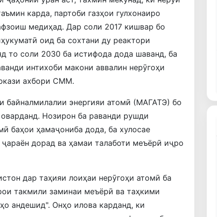
аъмин карда, партоби газҳои гулхонаиро
афзоиш медиҳад. Дар соли 2017 кишвар бо
ҳукуматӣ оид ба сохтани ду реактори
яд то соли 2030 ба истифода дода шаванд, ба
аванди интихоби макони аввалин нерӯгоҳи
аркази ахбори СММ.
и байналмилалии энергияи атомӣ (МАГАТЭ) бо
 оварданд. Нозирон ба раванди рушди
ӣ баҳои ҳамаҷониба дода, ба хулосае
 ҷараён дорад ва ҳамаи талаботи меъёрӣ иҷро
истон дар таҳияи лоиҳаи нерӯгоҳи атомӣ ба
рои такмили заминаи меъёрӣ ва таҳкими
о андешид". Онҳо илова карданд, ки