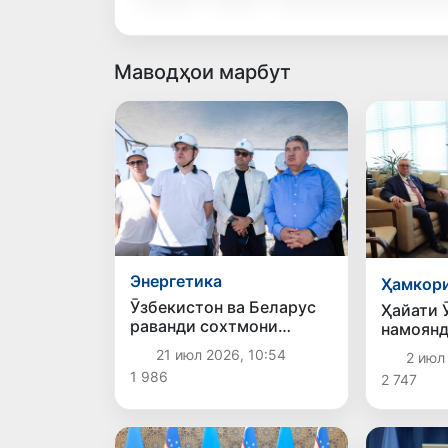
Маводҳои марбут
Энергетика
Ҳамкори
Ӯзбекистон ва Беларус
Ҳайати 
раванди сохтмони
намоянд
неругоҳи атомиро дар
волома
21 июл 2026, 10:54
2 июл
вилояти Ҷиззах баррасӣ
қатор м
1 986
2 747
карданд
баргузо