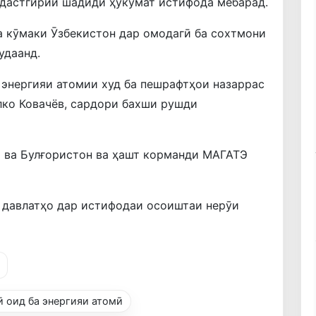
 дастгирии шадиди ҳукумат истифода мебарад.
ба кӯмаки Ӯзбекистон дар омодагӣ ба сохтмони
удаанд.
энергияи атомии худ ба пешрафтҳои назаррас
илко Ковачёв, сардори бахши рушди
я ва Булғористон ва ҳашт корманди МАГАТЭ
 давлатҳо дар истифодаи осоиштаи нерӯи
 оид ба энергияи атомӣ