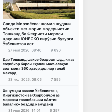
Саида Мирзиёева: шомил шудани
объекти меъмории модернистии
Тошканд ба Феҳристи мероси
ҷаҳонии ЮНЕСКО пирӯзии бузурги
Ӯзбекистон аст
27 июл 2026, 08:40
9 690
Дар Тошканд шахсе боздошт шуд, ки аз
соҳибкор барои «ҳалли масъалаҳои
сохтмон» 360 ҳазор доллар талаб
мекард
23 июл 2026, 09:06
7 595
Хонумҳои аввали Ӯзбекистон,
Қирғизистон ва Озарбойҷон аз
маркази тавонбахшии «Алтин
Балалик» боздид намуданд
31 июл 2026, 14:01
6 397