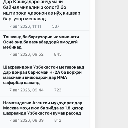
Дар Қашқадарё анҷумани
байналмилалии экологӣ бо
иштироки ҷавонон аз нӯҳ кишвар
баргузор мешавад
7 авг 2026, 11:11
537
Тошканд ба баргузории чемпионати
Осиё оид ба вазнабардорӣ омодагӣ
мебинад
7 авг 2026, 09:52
845
Шаҳрвандони Ӯзбекистон метавонанд
дар доираи барномаи H-2A ба корҳои
мавсимии кишоварзӣ дар ИМА
сафарбар шаванд
7 авг 2026, 09:44
723
Намояндагии Агентии муҳоҷират дар
Москва моҳи июл ба зиёда аз 1,8 ҳазор
шаҳрванди Ӯзбекистон кумак расонд
7 авг 2026, 08:39
812