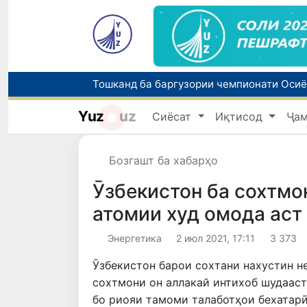
Yuz
uz
Сиёсат
Иқтисод
Ҷа
Бозгашт ба хабарҳо
Ӯзбекистон ба сохтмо
атомии худ омода аст
Энергетика
2 июл 2021, 17:11
3 373
Ӯзбекистон барои сохтани нахустин н
сохтмони он аллакай интихоб шудааст
бо риояи тамоми талаботҳои бехатарӣ