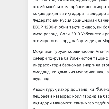
атомӣ манбаи камкарбони энергияро т
коҳиш диҳад ва иқтидори тавлидиро 
Федератсияи Русия созишномаи байни
ВВЭР-1200-и обии таҳти фишор, ки бо
имзо расонд. Соли 2019 Ӯзбекистон р
атомиро оғоз кард, хабар медиҳад М
Моҳи июн гурӯҳи коршиносони Агенти
сафари 12-рӯза ба Ӯзбекистон ташриф
инфрасохтори барномаи энергияи атом
омаданд, ки ҳама чиз мувофиқи нақша
шудаанд.
Аъзои гурӯҳ изҳор доштанд, ки "Ӯзбек
пешрафти назаррас ноил гардид ва ба
иқтидори мақомоти танзимгар тадбирҳ