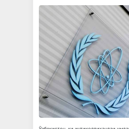
Ӯзбекистон, ки интиқолдиҳандаи умдаи