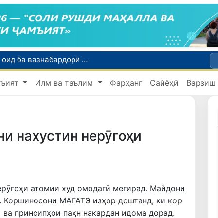
Тошканд ба баргузории чемпионати Осиё оид ба вазнабардорӣ омодагӣ мебинад
Шаҳрвандони Ӯзбекистон метавонанд дар доираи барномаи H-2A ба корҳои мавсимии кишоварзӣ дар ИМА сафарбар шаванд
Намояндагии Агентии муҳоҷират дар Москва моҳи июл ба зиёда аз 1,8 ҳазор шаҳрванди Ӯзбекистон кумак расонд
мъият
Илм ва таълим
Фарҳанг
Сайёҳӣ
Варзиш
Дастаи мунтахаби Ӯзбекистон ба даври чорякниҳоии «Бозиҳои Оянда – 2026» дар Остона роҳ ёфт
Дар Қашқадарё анҷумани байналмилалии экологӣ бо иштироки ҷавонон аз нӯҳ кишвар баргузор мешавад
ни нахустин нерӯгоҳи
ерӯгоҳи атомии худ омодагӣ мегирад. Майдони
. Коршиносони МАГАТЭ изҳор доштанд, ки кор
 ва принсипҳои паҳн накардан идома дорад.