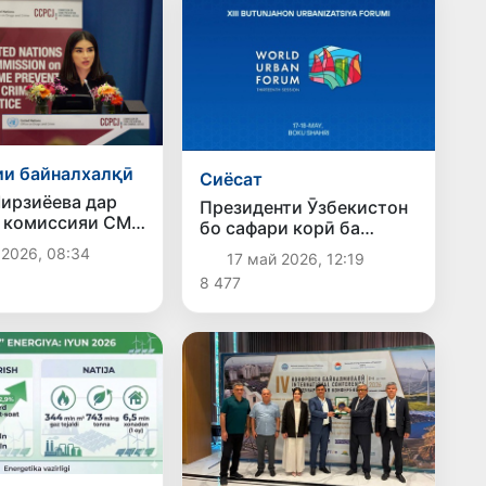
и байналхалқӣ
Сиёсат
ирзиёева дар
Президенти Ӯзбекистон
и комиссияи СММ
бо сафари корӣ ба
а маърӯзаи
Озарбойҷон меравад
 2026, 08:34
17 май 2026, 12:19
Ӯзбекистонро
8 477
ӣ кард