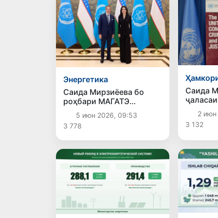
Ҳамкори
Энергетика
Саида М
Саида Мирзиёева бо
ҷаласа
роҳбари МАГАТЭ
дар Вен
масъалаҳои рушди
2 июн
5 июн 2026, 09:53
миллии 
энергетикаи ҳастаиро
3 132
3 778
муарриф
дар Ӯзбекистон баррасӣ
кард