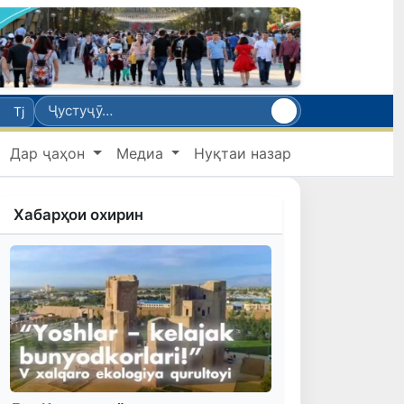
Tj
Дар ҷаҳон
Медиа
Нуқтаи назар
Хабарҳои охирин