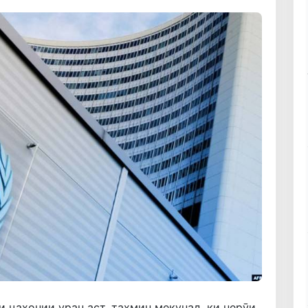
 ҷаҳонии уран аст, тахмин мекунад, ки нерӯи