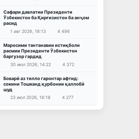
Сафари давлатии Президенти
Ӯзбекистон ба Қирғизистон ба анҷом
расид
1 авг 2026, 18:13
4 496
Маросими тантанавии истиқболи
расмии Президенти Ӯзбекистон
баргузор гардид
30 июл 2026, 14:22
4 372
Боварӣ аз тилло гаронтар афтид:
сокини Тошканд қурбонии қаллобӣ
шуд
23 июл 2026, 16:18
4 277