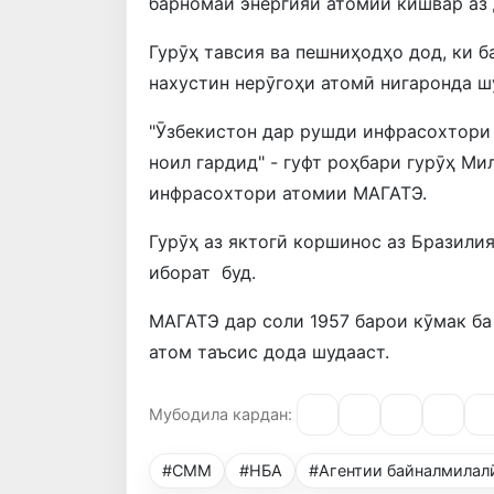
барномаи энергияи атомии кишвар аз
Гурӯҳ тавсия ва пешниҳодҳо дод, ки 
нахустин нерӯгоҳи атомӣ нигаронда ш
"Ӯзбекистон дар рушди инфрасохтори 
ноил гардид" - гуфт роҳбари гурӯҳ М
инфрасохтори атомии МАГАТЭ.
Гурӯҳ аз яктогӣ коршинос аз Бразили
иборат буд.
МАГАТЭ дар соли 1957 барои кӯмак ба
атом таъсис дода шудааст.
Мубодила кардан:
#СММ
#НБА
#Агентии байналмилалӣ