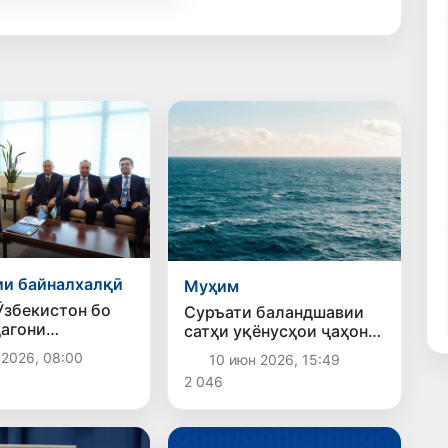
и байналхалқӣ
Муҳим
Ӯзбекистон бо
Суръати баландшавии
агони
сатҳи уқёнусҳои ҷаҳон
қоми СММ як
дар 10 соли охир ду
 2026, 08:00
10 июн 2026, 15:49
улоқотҳо
баробар зиёд
2 046
р кард
шудааст,изҳор намуданд
дар СММ