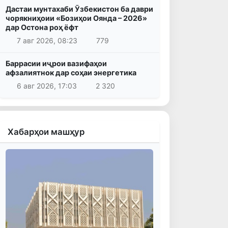
Дастаи мунтахаби Ӯзбекистон ба даври
чорякниҳоии «Бозиҳои Оянда – 2026»
дар Остона роҳ ёфт
7 авг 2026, 08:23
779
Баррасии иҷрои вазифаҳои
афзалиятнок дар соҳаи энергетика
6 авг 2026, 17:03
2 320
Хабарҳои машҳур