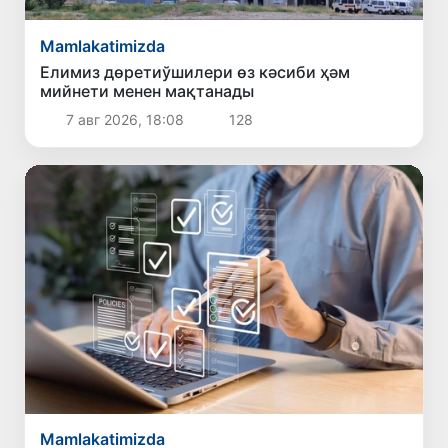
Mamlakatimizda
Елимиз дөретиўшилери өз кәсиби ҳәм
мийнети менен мақтанады
7 авг 2026, 18:08
128
Mamlakatimizda