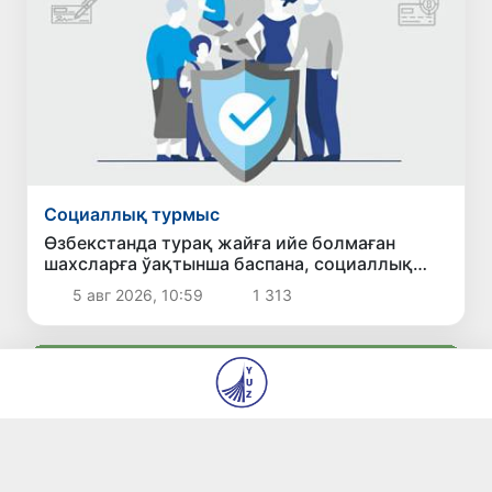
Социаллық турмыс
Өзбекстанда турақ жайға ийе болмаған
шахсларға ўақтынша баспана, социаллық
жәрдем ҳәм жумысқа жайласыў имканияты
5 авг 2026, 10:59
1 313
бериледи