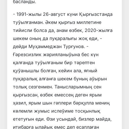
басланды.
- 1991-жылы 26-август күни Қырғызстанда
туўылғанман. Әкем қырғыз миллетине
тийисли болса да, анам өзбек, 2020-жылға
шекем оның да пуқаралығы жоқ еди, -
дейди Муҳаммеджан Турғунов. -
Ғәрезсизлик жәрияланыўына бес күн
қалғанда туўылғаным бир тәрептен
қуўанышлы болған, кейин ала, яғный
пуқаралық алғанға шекем буның аўырын
толық сезгенмен. Танысларымның сен
қырғызсан, өзбек емессең деген ярым
ҳәзил, ярым шын гәплери бәрқулла мениң
көлемли жумыс ислеўиме тосқынлық
ететуғын еди. Өзи усындай, бизлер майда,
итибарға ылайық емес деп есаплаған