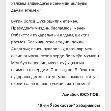
халқым алдындағы исенимди ақлаўды
даўам етемен!"
Бүгин болса шүкиршилик етемен.
Президентимиздиң басламасы менен
Өзбекстан пуқаралығын алдым, шексиз
рахмет. Басынан өткен тәўип, дейди.
Аңсатлық пенен пуқаралық алғанлар мен
сезип атырған сезимлерди билмеўи мүмкин.
Мен бул нәрсениң ыссы-суўықлығын
өзимнен өткердим. Сонлықтан, Өзбекстан
пуқарасы деген статус мақтанышлы статус
екенин әлле қашан түсинип жеткенмен!
Азизбек ЮСУПОВ,
“Янги Ўзбекистон” хабаршысы