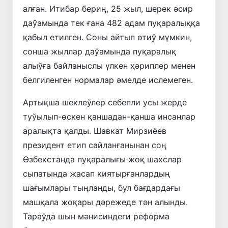
алған. Итибар бериң, 25 жыл, шерек әсир
даўамында тек ғана 482 адам пуқаралыққа
қабыл етилген. Соны айтып өтиў мүмкин,
сонша жыллар даўамында пуқаралық
алыўға байланыслы үлкен ҳәриплер менен
белгиленген нормалар әмелде ислемеген.
Артықша шеклеўлер себепли усы жерде
туўылып-өскен қаншадан-қанша инсанлар
аралықта қалды. Шавкат Мирзиёев
президент етип сайланғанынан соң
Өзбекстанда пуқаралығы жоқ шахслар
сыпатында жасап киятырғанлардың
шағымлары тыңланды, бул бағдардағы
машқала жоқары дәрежеде тән алынды.
Тараўда шын мәнисиндеги реформа