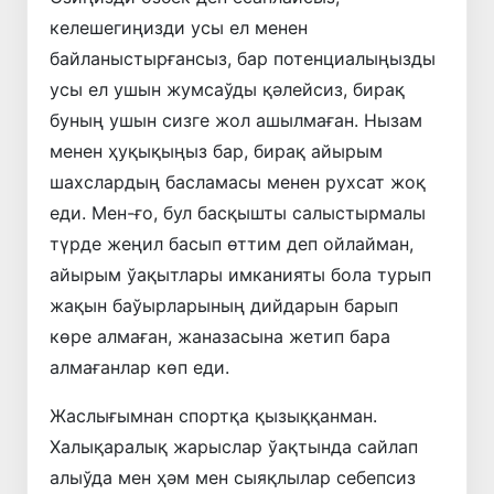
келешегиңизди усы ел менен
байланыстырғансыз, бар потенциалыңызды
усы ел ушын жумсаўды қәлейсиз, бирақ
буның ушын сизге жол ашылмаған. Нызам
менен ҳуқықыңыз бар, бирақ айырым
шахслардың басламасы менен рухсат жоқ
еди. Мен-ғо, бул басқышты салыстырмалы
түрде жеңил басып өттим деп ойлайман,
айырым ўақытлары имканияты бола турып
жақын баўырларының дийдарын барып
көре алмаған, жаназасына жетип бара
алмағанлар көп еди.
Жаслығымнан спортқа қызыққанман.
Халықаралық жарыслар ўақтында сайлап
алыўда мен ҳәм мен сыяқлылар себепсиз