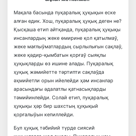
Мақала басында пуқаралық ҳуқықын еске
алған едик. Хош, пуқаралық ҳуқық деген не?
Қысқаша етип айтқанда, пуқаралық ҳуқықы
инсанлардың жеке өмирине қол қатылмаў,
жеке мағлыўматлардың сырлылығын сақлаў,
жеке қәдир-қымбатын қорғаў сыяқлы
ҳуқықларды өз ишине алады. Пуқаралық
ҳуқық жәмийетте тәртипти сақлаўда
әҳмийетли орын ийелейди ҳәм инсанлар
арасындағы әдалатлы қатнасықларды
тәмийинлейди. Солай етип, пуқаралық
ҳуқықы ҳәр бир шахстың ҳуқықый
қорғалыўын кепиллейди.
Бул ҳуқық тәбийий түрде сиясий