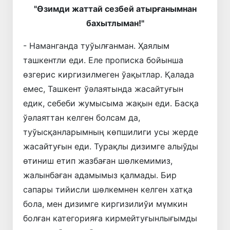
"Өзимди жаттай сезбей атырғанымнан
бахытлыман!"
- Наманганда туўылғанман. Ҳаялым
ташкентли еди. Еле прописка бойынша
өзгерис киргизилмеген ўақытлар. Қалада
емес, Ташкент ўәлаятында жасайтуғын
едик, себеби жумысыма жақын еди. Басқа
ўәлаяттан келген болсам да,
туўысқанларымның көпшилиги усы жерде
жасайтуғын еди. Турақлы дизимге алыўды
өтиниш етип жазбаған шөлкемимиз,
жалынбаған адамымыз қалмады. Бир
сапары тийисли шөлкемнен келген хатқа
бола, мен дизимге киргизилиўи мүмкин
болған категорияға кирмейтуғынлығымды