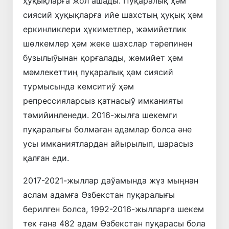
ҳуқықларға жол ашады. Пуқаралық ҳәм
сиясий ҳуқықларға ийе шахстың ҳуқық ҳәм
еркинликлери ҳүкиметлер, жәмийетлик
шөлкемлер ҳәм жеке шахслар тәрепинен
бузылыўынан қорғалады, жәмийет ҳәм
мәмлекеттиң пуқаралық ҳәм сиясий
турмысында кемситиў ҳәм
репрессияларсыз қатнасыў имканияты
тәмийинленеди. 2016-жылға шекемги
пуқаралығы болмаған адамлар болса әне
усы имканиятлардан айырылып, шарасыз
қалған еди.
2017-2021-жыллар даўамында жүз мыңнан
аслам адамға Өзбекстан пуқаралығы
берилген болса, 1992-2016-жылларға шекем
тек ғана 482 адам Өзбекстан пуқарасы бола