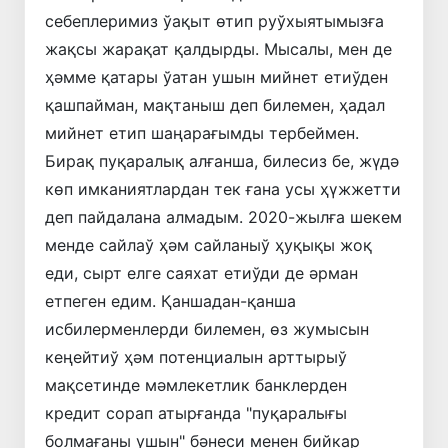
себеплеримиз ўақыт өтип руўхыятымызға
жақсы жарақат қалдырды. Мысалы, мен де
ҳәмме қатары ўатан ушын мийнет етиўден
қашпайман, мақтаныш деп билемен, ҳадал
мийнет етип шаңарағымды тербеймен.
Бирақ пуқаралық алғанша, билесиз бе, жүдә
көп имканиятлардан тек ғана усы ҳүжжетти
деп пайдалана алмадым. 2020-жылға шекем
менде сайлаў ҳәм сайланыў ҳуқықы жоқ
еди, сырт елге саяхат етиўди де әрман
етпеген едим. Қаншадан-қанша
исбилерменлерди билемен, өз жумысын
кеңейтиў ҳәм потенциалын арттырыў
мақсетинде мәмлекетлик банклерден
кредит сорап атырғанда "пуқаралығы
болмағаны ушын" бәнеси менен бийкар