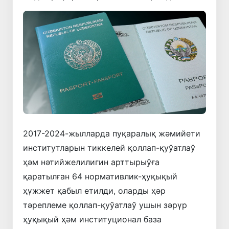
2017-2024-жылларда пуқаралық жәмийети
институтларын тиккелей қоллап-қуўатлаў
ҳәм нәтийжелилигин арттырыўға
қаратылған 64 нормативлик-ҳуқықый
ҳүжжет қабыл етилди, оларды ҳәр
тәреплеме қоллап-қуўатлаў ушын зәрүр
ҳуқықый ҳәм институционал база