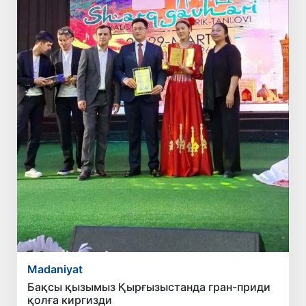
Madaniyat
Бақсы қызымыз Қырғызыстанда гран-приди
қолға киргизди