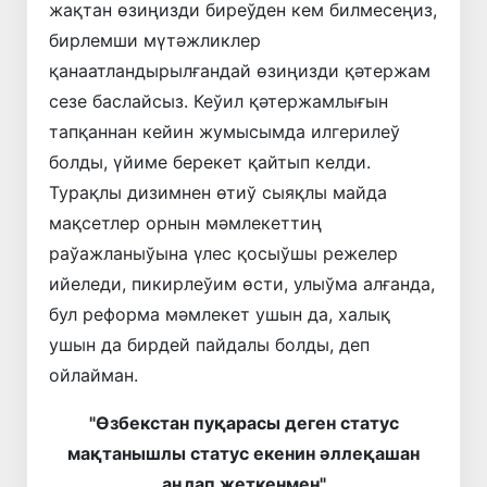
жақтан өзиңизди биреўден кем билмесеңиз,
бирлемши мүтәжликлер
қанаатландырылғандай өзиңизди қәтержам
сезе баслайсыз. Кеўил қәтержамлығын
тапқаннан кейин жумысымда илгерилеў
болды, үйиме берекет қайтып келди.
Турақлы дизимнен өтиў сыяқлы майда
мақсетлер орнын мәмлекеттиң
раўажланыўына үлес қосыўшы режелер
ийеледи, пикирлеўим өсти, улыўма алғанда,
бул реформа мәмлекет ушын да, халық
ушын да бирдей пайдалы болды, деп
ойлайман.
"Өзбекстан пуқарасы деген статус
мақтанышлы статус екенин әллеқашан
аңлап жеткенмен"