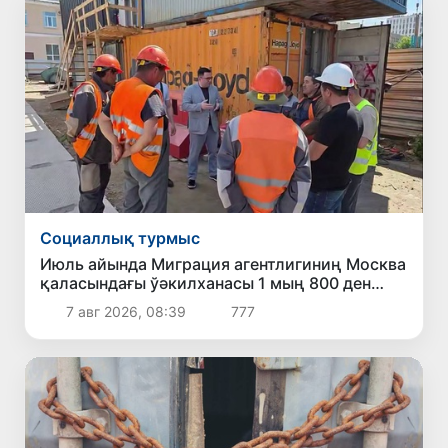
Социаллық турмыс
Июль айында Миграция агентлигиниң Москва
қаласындағы ўәкилханасы 1 мың 800 ден
аслам Өзбекстан пуқараларына жәрдем
7 авг 2026, 08:39
777
көрсетти