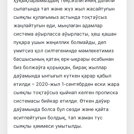
ҳуқықларымыздың теңсизлигиниң дәлили
сыпатында тап және жүз жыл жасайтуғын
сыяқлы қулағымыз астында тоқтаўсыз
жаңлайтуғын еди, мыңлаған адамлар
система аўырласса аўырласты, ҳеш қашан
пуқара ушын жеңиллик болмайды, деп
үмитсиз қол силтегенинде мәмлекетимиз
басшысының қатаң ерк-ықрары есабынан
биз болжаўға қорыққан, бирақ жыллар
даўамында ынтығып күткен қарар қабыл
етилди – 2020-жыл 1-сентябрден ески жара
сыяқлы тоқтаўсыз қыйнап келген прописка
системасы бийкар етилди. Өткен дәўир
даўамында болса бул сөзди және қайта
еситпейтуғын болдық, тап жаман түс
сыяқлы ҳәммеси умытылды.