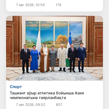
7 авг 2026, 10:54
174
Спорт
Ташкент аўыр атлетика бойынша Азия
чемпионатына таярланбақта
7 авг 2026, 09:52
807