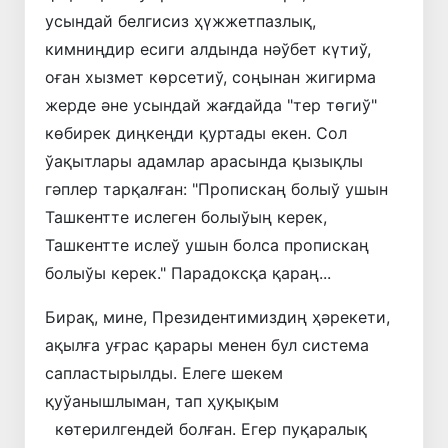
усындай белгисиз ҳүжжетпазлық,
кимниңдир есиги алдында нәўбет күтиў,
оған хызмет көрсетиў, соңынан жигирма
жерде әне усындай жағдайда "тер төгиў"
көбирек диңкеңди қуртады екен. Сол
ўақытлары адамлар арасында қызықлы
гәплер тарқалған: "Пропискаң болыў ушын
Ташкентте ислеген болыўың керек,
Ташкентте ислеў ушын болса пропискаң
болыўы керек." Парадоксқа қараң...
Бирақ, мине, Президентимиздиң ҳәрекети,
ақылға уғрас қарары менен бул система
сапластырылды. Елеге шекем
қуўанышлыман, тап ҳуқықым
көтерилгендей болған. Егер пуқаралық