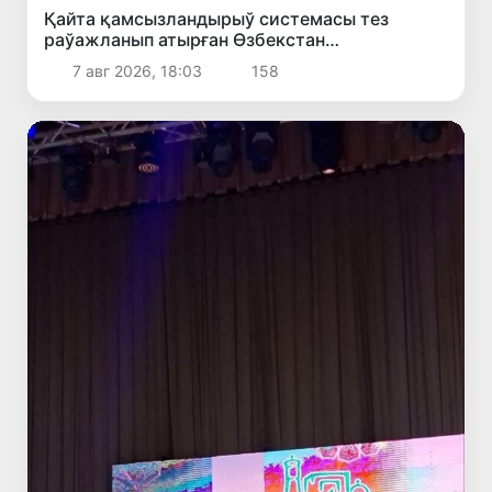
Қайта қамсызландырыў системасы тез
раўажланып атырған Өзбекстан
экономикасы ушын не береди?
7 авг 2026, 18:03
158