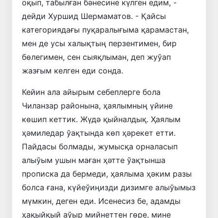
оқып, табылған бәнесине күлген едим, -
дейди Хуршид Шермаматов. - Қайсы
категориядағы пуқаралығыма қарамастан,
мен де усы халықтың перзентимен, бир
бөлегимен, сен сыяқлыман, деп жуўап
жазғым келген еди сонда.
Кейин ала айырым себеплерге бола
Чиланзар районына, ҳаялымның үйине
көшип кеттик. Жүдә қыйналдық. Ҳаялым
ҳәмиледар ўақтында көп ҳәрекет етти.
Пайдасы болмады, жумысқа орналасып
алыўым ушын маған ҳәтте ўақтынша
прописка да бермеди, ҳаялыма ҳәким разы
болса ғана, күйеўиңизди дизимге алыўымыз
мүмкин, деген еди. Исенесиз бе, адамды
ҳақыйқый аўыр мийнеттен гөре, мине