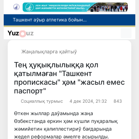
Ташкент аўыр атлетика бойынша Азия чемпионатына таярланбақта
Өзбекстанда Турақлы раўажланыў мақсетлери айлығы басланды
Yuz
uz
Июль айында Миграция агентлигиниң Москва қаласындағы ўәкилханасы 1 мың 800 ден аслам Өзбекстан пуқараларына жәрдем көрсетти
Елимиз дөретиўшилери өз кәсиби ҳәм мийнети менен мақтанады
Жаңалықларға қайтыў
Қайта қамсызландырыў системасы тез раўажланып атырған Өзбекстан экономикасы ушын не береди?
Тең ҳуқықлылыққа қол
қатылмаған "Ташкент
пропискасы" ҳәм "жасыл емес
паспорт"
Социаллық турмыс
4 дек 2024, 21:32
843
Өткен жыллар даўамында жаңа
Өзбекстанда еркин ҳәм күшли пуқаралық
жәмийетин қәлиплестириў бағдарында
жедел реформалар әмелге асырылды.