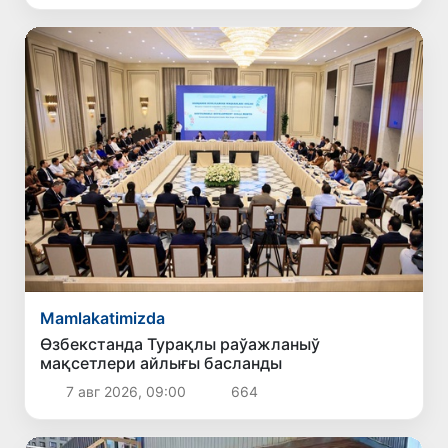
Mamlakatimizda
Өзбекстанда Турақлы раўажланыў
мақсетлери айлығы басланды
7 авг 2026, 09:00
664