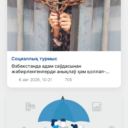
Социаллық турмыс
Өзбекстанда адам саўдасынан
жәбирленгенлерди анықлаў ҳәм қоллап-
қуўатлаў системасы реформаланбақта
6 авг 2026, 10:21
705