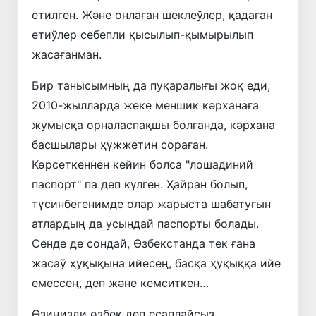
етилген. Және онлаған шеклеўлер, қадаған
етиўлер себепли қысылып-қымырылып
жасағанман.
Бир танысымның да пуқаралығы жоқ еди,
2010-жылларда жеке меншик кәрханаға
жумысқа орналаспақшы болғанда, кәрхана
басшылары ҳүжжетин сораған.
Көрсеткеннен кейин болса "лошадиний
паспорт" па деп күлген. Ҳайран болып,
түсинбегенимде олар жарыста шабатуғын
атлардың да усындай паспорты болады.
Сенде де сондай, Өзбекстанда тек ғана
жасаў ҳуқықына ийесең, басқа ҳуқыққа ийе
емессең, деп және кемситкен…
Өзиңизди өзбек деп есаплайсыз,