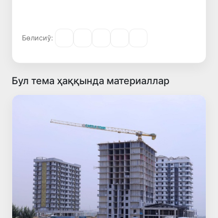
Бөлисиў:
Бул тема ҳаққында материаллар