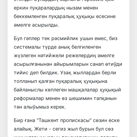
еркин пуқаралардың нызам менен
беккемленген пуқаралық ҳуқықы есесине
әмелге асырылды.
Бул гәплер тек рәсмийлик ушын емес, биз
системалы түрде анық белгиленген
жүзлеген нәтийжели режелердиң әмелге
асырылғанынан айырымларын санап өтиўди
тийис деп билдик. Узақ жыллардан берли
топланып қалған пуқаралық ҳуқықына
байланыслы көплеген машқалалар ҳуқықый
реформалар менен өз шешимин тапқанын
тән алыўымыз керек.
Бир ғана "Ташкент пропискасы" сөзин еске
алайық. Жети - сегиз жыл бурын бул сөз