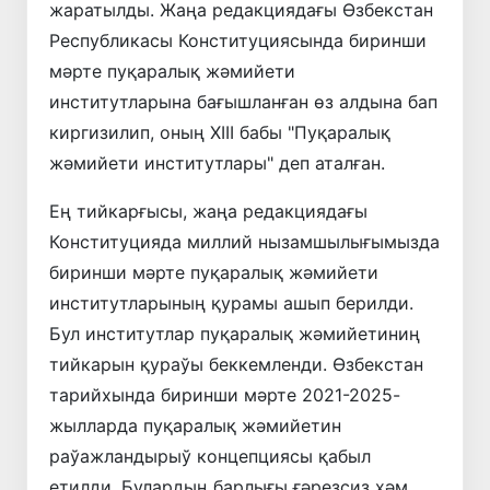
жаратылды. Жаңа редакциядағы Өзбекстан
Республикасы Конституциясында биринши
мәрте пуқаралық жәмийети
институтларына бағышланған өз алдына бап
киргизилип, оның ХIII бабы "Пуқаралық
жәмийети институтлары" деп аталған.
Ең тийкарғысы, жаңа редакциядағы
Конституцияда миллий нызамшылығымызда
биринши мәрте пуқаралық жәмийети
институтларының қурамы ашып берилди.
Бул институтлар пуқаралық жәмийетиниң
тийкарын қураўы беккемленди. Өзбекстан
тарийхында биринши мәрте 2021-2025-
жылларда пуқаралық жәмийетин
раўажландырыў концепциясы қабыл
етилди. Булардың барлығы ғәрезсиз ҳәм