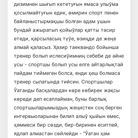
дизимнен шығып кететуғын ямаса улыўма
қосылмайтуғын едик, өмирин спорт пенен
байланыстырмақшы болған адам ушын
бундай ажыратып қойыўлар қатты тәсир
етеди, қарсыласың түўе, өзиңди де жеңе
алмай қаласыз. Ҳәзир таеквандо бойынша
тренер болып ислесиўимниң себеби де әйне
усы - спортшы болып усы елге айтарлықтай
пайдам тиймеген болса, енди ҳеш болмаса
тренер сыпатында тийсин. Спортшылар
Ўатанды басқалардан көре көбирек жақсы
көреди деп есаплайман, буны барлық
спортшыларымыздың жеңистен соң берген
интервьюларынан билип алыў қыйын емес,
ҳәммеси бир сөзди, бир-биринен еситпей,
ядлап алмастан сөйлейди - "Ўатан ҳәм