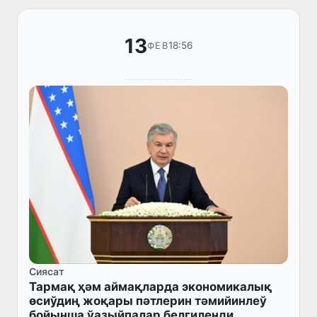
13
18:56
ФЕВ
Сиясат
Тармақ ҳәм аймақларда экономикалық
өсиўдиң жоқары пәтлерин тәмийинлеў
бойынша ўазыйпалар белгиленди