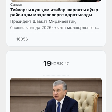
Сиясат
Тийкарғы күш ҳәм итибар шараяты аўыр
район ҳәм мәҳәллелерге қаратылады
Президент Шавкат Мирзиёевтиң
басшылығында 2026-жылға мөлшерленген
кәмбағаллықты қысқартыў ҳәм халықтың
16056
бәнтлигин тәмийинлеў тараўындағы
тийкарғы ўазыйпалар бойынша
видеоселектор мә...
19
20:47
НОЯ