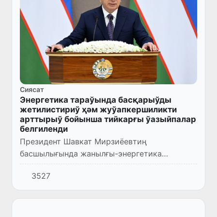
Сиясат
Энергетика тараўында басқарыўды
жетилистириў ҳәм жуўапкершиликти
арттырыў бойынша тийкарғы ўазыйпалар
белгиленди
Президент Шавкат Мирзиёевтиң
басшылығында жанылғы-энергетика
тараўындағы тийкарғы ўазыйпаларға
3527
бағышланған видеоселектор мәжилиси
өткерилди.