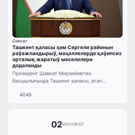
Сиясат
Ташкент қаласы ҳәм Сергели районын
раўажландырыў, мәҳәллелерде қәўипсиз
орталық жаратыў мәселелери
додаланды
Президент Шавкат Мирзиёевтиң
басшылығында Ташкент қаласы, атап
айтқанда, Сергели районын социаллық-
4048
экономикалық раўажландырыў,
мәҳәллелерде қәўипсиз орталықты жаратыў
мәселелери бо...
02
16:07
ИЮН