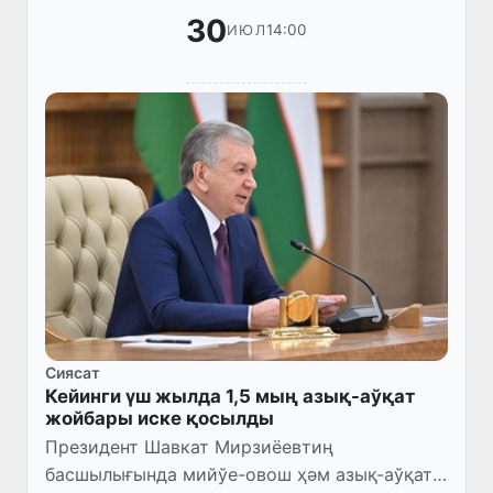
30
14:00
ИЮЛ
Сиясат
Кейинги үш жылда 1,5 мың азық-аўқат
жойбары иске қосылды
Президент Шавкат Мирзиёевтиң
басшылығында мийўе-овош ҳәм азық-аўқат