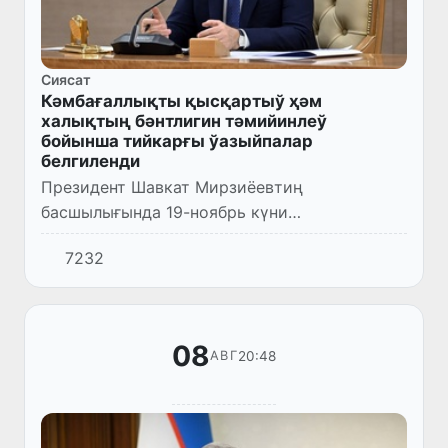
Сиясат
Кәмбағаллықты қысқартыў ҳәм
халықтың бәнтлигин тәмийинлеў
бойынша тийкарғы ўазыйпалар
белгиленди
Президент Шавкат Мирзиёевтиң
басшылығында 19-ноябрь күни
кәмбағаллықты қысқартыў ҳәм халықтың
7232
бәнтлигин тәмийинлеў бағдарындағы
жумыслардың жуўмағы ҳәм келеси жылдағы
тийкарғы ўазы...
08
20:48
АВГ