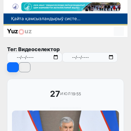
Қайта қамсызландырыў системасы тез раўажланып атырған Өзбекстан экономикасы ушын не береди?
Ташкент аўыр атлетика бойынша Азия чемпионатына таярланбақта
Yuz
uz
Өзбекстанда Турақлы раўажланыў мақсетлери айлығы басланды
Июль айында Миграция агентлигиниң Москва қаласындағы ўәкилханасы 1 мың 800 ден аслам Өзбекстан пуқараларына жәрдем көрсетти
Тег: Видеоселектор
Елимиз дөретиўшилери өз кәсиби ҳәм мийнети менен мақтанады
27
19:55
ИЮЛ