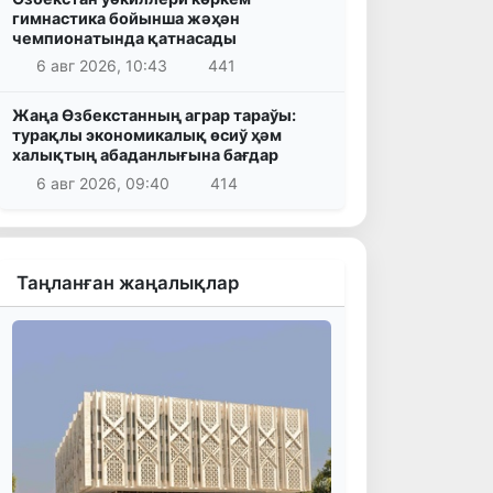
гимнастика бойынша жәҳән
чемпионатында қатнасады
6 авг 2026, 10:43
441
Жаңа Өзбекстанның аграр тараўы:
турақлы экономикалық өсиў ҳәм
халықтың абаданлығына бағдар
6 авг 2026, 09:40
414
Таңланған жаңалықлар