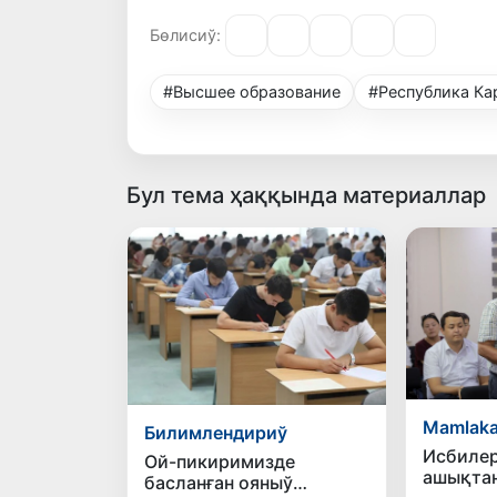
Бөлисиў:
#Высшее образование
#Республика Ка
Бул тема ҳаққында материаллар
Mamlaka
Билимлендириў
Исбилер
Ой-пикиримизде
ашықта
басланған ояныў