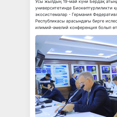
Усы жылдың 19-май күни Бердақ атын
университетинде Биокөптүрлиликти қ
экосистемалар - Германия Федератив
Республикасы арасындағы бирге исле
илимий-әмелий конференция болып өт