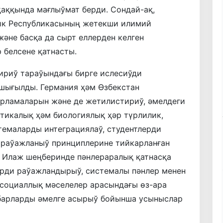
аққында мағлыўмат берди. Сондай-ақ,
ик Республикасының жетекши илимий
әне басқа да сырт еллерден келген
 белсене қатнасты.
ириў тараўындағы бирге ислесиўди
шығылды. Германия ҳәм Өзбекстан
арламаларын және де жетилистириў, әмелдеги
тикалық ҳәм биологиялық ҳәр түрлилик,
емаларды интеграциялаў, студентлерди
 раўажланыў принциплерине тийкарланған
. Илаж шеңберинде пәнлераралық қатнасқа
ерди раўажландырыў, системалы пәнлер менен
 социаллық мәселелер арасындағы өз-ара
барларды әмелге асырыў бойынша усыныслар