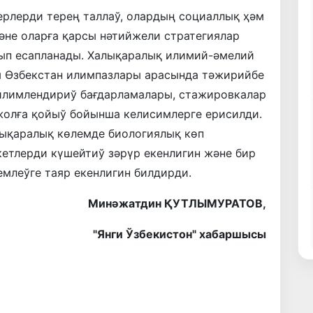
ерлерди терең таллаў, олардың социаллық ҳәм
әне оларға қарсы нәтийжели стратегиялар
ып есапланады. Халықаралық илимий-әмелий
м Өзбекстан илимпазлары арасында тәжирийбе
билимлендириў бағдарламалары, стажировкалар
олға қойыў бойынша келисимлерге ерисилди.
ықаралық көлемде биологиялық көп
кетлерди күшейтиў зәрүр екенлигин және бир
емлеўге таяр екенлигин билдирди.
Минәжатдин ҚУТЛЫМУРАТОВ,
"Янги Ўзбекистон" хабаршысы