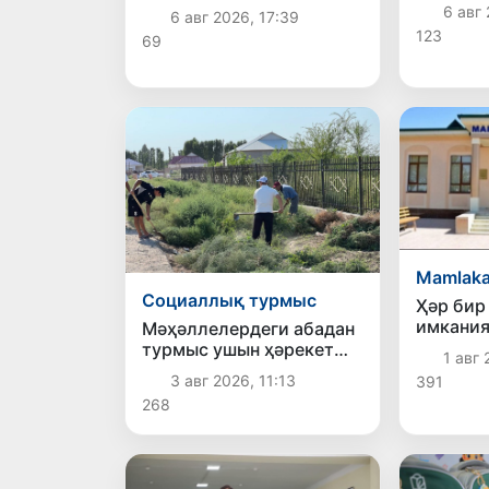
өткерил
жоқары шеклерге
6 авг 
6 авг 2026, 17:39
жетеклеп атыр
123
69
Mamlaka
Социаллық турмыс
Ҳәр бир
имкания
Мәҳәллелердеги абадан
шаңарақ
турмыс ушын ҳәрекет
1 авг 
мәҳәлле
даўам етпекте
3 авг 2026, 11:13
391
өзгерис
268
көрини