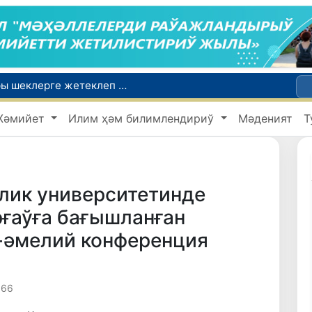
Ой-пикиримизде басланған ояныў жоқары шеклерге жетеклеп атыр
Өзбекстан мал гөши импортын арттырды: Ҳиндстан ҳәм Беларусь тийкарғы жеткерип бериўшилерге айланды
Жәмийет
Илим ҳәм билимлендириў
Мәденият
Т
Өзбекстан ўәкиллери көркем гимнастика бойынша жәҳән чемпионатында қатнасады
Июль айында Өзбекстанда азық-аўқат өнимлери баҳасының төменлеўи, айырым товарлар ҳәм хызметлер баҳасының өсиўи бақланды
Мәмлекетлик хызмет: лаўазым емес, потенциал ҳәм нәтийже баҳаланатуғын жаңа дәўир
лик университетинде
ғаўға бағышланған
-әмелий конференция
866