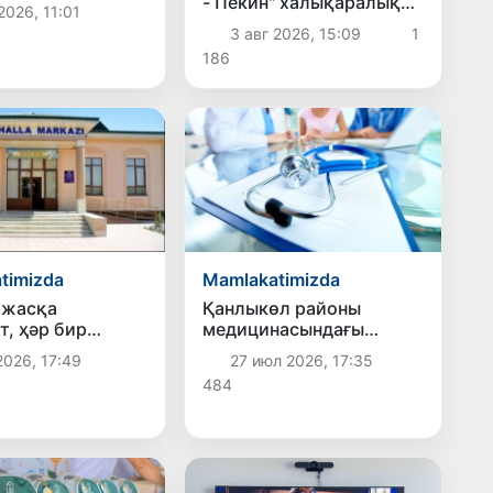
ди
- Пекин" халықаралық
2026, 11:01
авторалли
3 авг 2026, 15:09
1
қатнасыўшыларын
186
қабыллады
timizda
Mamlakatimizda
 жасқа
Қанлыкөл районы
т, ҳәр бир
медицинасындағы
қа дәрамат:
өзгерислер
2026, 17:49
27 июл 2026, 17:35
деги
484
лердиң
си