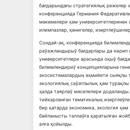
бағдарындағы стратегиялық режелер ҳ
конференцияда Германия Федеративл
мәкемелери ҳәм университетлеринен ж
илимпазлар, қәнигелер, изертлеўшилер
Сондай-ақ, конференцияда билимленд
раўажландырыў бағдарлары да көрип 
университетлери арасында оқыў бағд
билимлендириў концепцияларына гене
экосистемалардың әҳмийети сыяқлы т
экологиялық саўатлылық ҳәм турақлы
ҳалда таярлаў мәселелери додаланды
тийкарланған тематикалық изертлеўл
бир қатарда экономика, экология ҳәм
байланысты таллаўға қаратылған жой
алға қойылды.