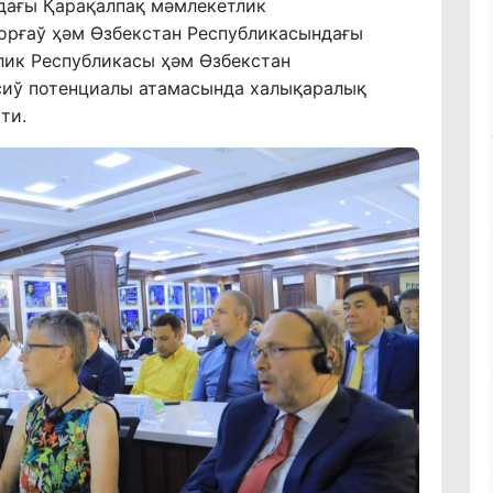
дағы Қарақалпақ мәмлекетлик
орғаў ҳәм Өзбекстан Республикасындағы
лик Республикасы ҳәм Өзбекстан
сиў потенциалы атамасында халықаралық
ти.