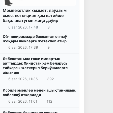
Мәмлекетлик хызмет: лаўазым
емес, потенциал ҳәм нәтийже
баҳаланатуғын жаңа дәўир
6 авг 2026, 17:48
3
Ой-пикиримизде басланған ояныў
жоқары шеклерге жетеклеп атыр
6 авг 2026, 17:39
9
Өзбекстан мал гөши импортын
арттырды: Ҳиндстан ҳәм Беларусь
тийкарғы жеткерип бериўшилерге
айланды
6 авг 2026, 11:35
392
Исбилерменлер менен ашықтан-ашық
сөйлесиў өткерилди
6 авг 2026, 11:01
112
Өзбекстан ўәкиллери көркем