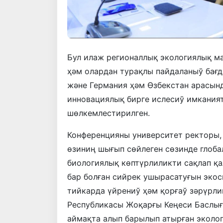
Бул илаж регионаллық экологиялық м
ҳәм олардан турақлы пайдаланыў бағ
және Германия ҳәм Өзбекстан арасын
инновациялық бирге ислесиў имкания
шөлкемлестирилген.
Конференцияны университет ректоры, 
өзиниң шығып сөйлеген сөзинде глоб
биологиялық көптүрлиликти сақлап қа
бар болған сийрек ушырасатуғын эко
тийкарда үйрениў ҳәм қорғаў зәрүрли
Республикасы Жоқарғы Кеңеси Баслығ
аймақта алып барылып атырған эколог