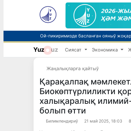
Yuz
uz
Сиясат
Экономика
Жаңалықларға қайтыў
Қарақалпақ мәмлекет
Биокөптүрлиликти қор
халықаралық илимий
болып өтти
Билимлендириў
21 май 2025, 18:03