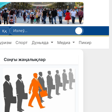
Ққ
уризм
Спорт
Дүньяда
Медиа
Пикир
Соңғы жаңалықлар