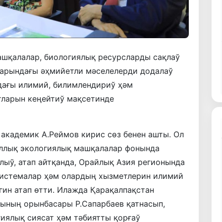
ашқалалар, биологиялық ресурсларды сақлаў
дарындағы әҳмийетли мәселелерди додалаў
дағы илимий, билимлендириў ҳәм
тларын кеңейтиў мақсетинде
академик А.Реймов кирис сөз бенен ашты. Ол
аллық экологиялық машқалалар фонында
лыў, атап айтқанда, Орайлық Азия регионында
системалар ҳәм олардың хызметлерин илимий
гин атап өтти. Илажда Қарақалпақстан
ының орынбасары Р.Сапарбаев қатнасып,
иялық сиясат ҳәм тәбиятты қорғаў