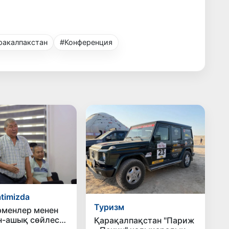
ракалпакстан
#Конференция
timizda
Туризм
менлер менен
н-ашық сөйлесиў
Қарақалпақстан "Париж