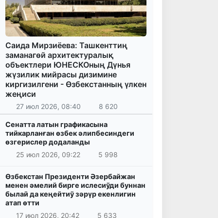
Саида Мирзиёева: Ташкенттиң
заманагөй архитектуралық
объектлери ЮНЕСКОның Дүнья
жүзилик мийрасы дизимине
киргизилгени - Өзбекстанның үлкен
жеңиси
27 июл 2026, 08:40
8 620
Сенатта латын графикасына
тийкарланған өзбек әлипбесиндеги
өзгерислер додаланды
25 июл 2026, 09:22
5 998
Өзбекстан Президенти Әзербайжан
менен әмелий бирге ислесиўди буннан
былай да кеңейтиў зәрүр екенлигин
атап өтти
17 июл 2026, 20:42
5 633