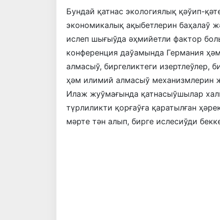
Бундай қатнас экологиялық қәўип-қәт
экономикалық ақыбетлерин баҳалаў ж
ислеп шығыўда әҳмийетли фактор бол
конференция даўамында Германия ҳә
алмасыў, биргеликтеги изертлеўлер, 
ҳәм илимий алмасыў механизмлерин ж
Илаж жуўмағында қатнасыўшылар хал
түрлиликти қорғаўға қаратылған ҳәре
мәрте тән алып, бирге ислесиўди бекк