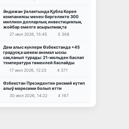
Әндижан ўәлаятында Қубла Корея
компаниясы менен биргеликте 300
миллион долларлық инвестициялық
жойбар әмелге асырылмақта
27 июл 2026, 15:45
5 368
Дем алыс күнлери Өзбекстанда +45
градусқа шекем аномал ыссы
сақланып турады: 21-июльден баслап
температура төменлей баслайды
17 июл 2026, 12:23
4 371
Өзбекстан Президентин рәсмий күтип
алыў мәресими болып өтти
30 июл 2026, 14:22
4 167